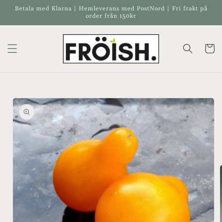
vidare
Betala med Klarna | Hemleverans med PostNord | Fri frakt på
till
order från 150kr
innehåll
Varukor
å vidare till
roduktinformation