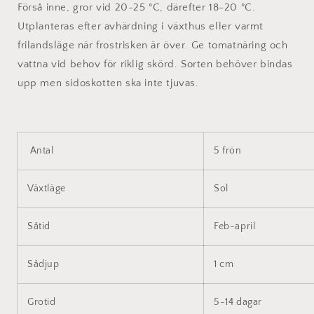
Förså inne, gror vid 20-25 °C, därefter 18-20 °C.
Utplanteras efter avhärdning i växthus eller varmt
frilandsläge när frostrisken är över. Ge tomatnäring och
vattna vid behov för riklig skörd. Sorten behöver bindas
upp men sidoskotten ska inte tjuvas.
Antal
5 frön
Växtläge
Sol
Såtid
Feb-april
Sådjup
1 cm
Grotid
5-14 dagar