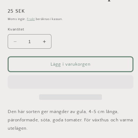
Ordinarie
25 SEK
pris
Moms ingår.
Frakt
beräknas i kassan.
Kvantitet
Minska
Öka
kvantitet
kvantitet
för
för
Tomat
Tomat
Lägg i varukorgen
-
-
Yellow
Yellow
Pearshaped
Pearshaped
Den här sorten ger mängder av gula, 4-5 cm långa,
päronformade, söta, goda tomater. För växthus och varma
utelägen.