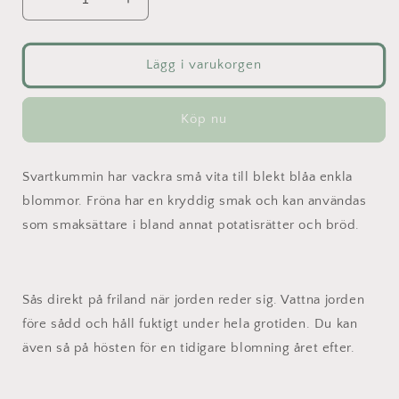
Minska
Öka
kvantitet
kvantitet
för
för
Svartkummin
Svartkummin
Lägg i varukorgen
-
-
Nigella
Nigella
Köp nu
Svartkummin har vackra små vita till blekt blåa enkla
blommor. Fröna har en kryddig smak och kan användas
som smaksättare i bland annat potatisrätter och bröd.
Sås direkt på friland när jorden reder sig. Vattna jorden
före sådd och håll fuktigt under hela grotiden. Du kan
även så på hösten för en tidigare blomning året efter.