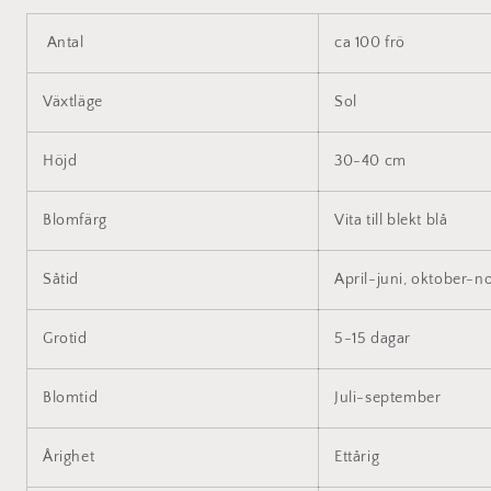
Antal
ca 100 frö
Växtläge
Sol
Höjd
30-40 cm
Blomfärg
Vita till blekt blå
Såtid
April-juni, oktober-
Grotid
5-15 dagar
Blomtid
Juli-september
Årighet
Ettårig