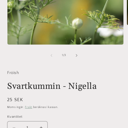
i
Öppna
mediet
1
av
1
/
3
i
modalfönster
Fröish
Svartkummin - Nigella
Ordinarie
25 SEK
pris
Moms ingår.
Frakt
beräknas i kassan.
Kvantitet