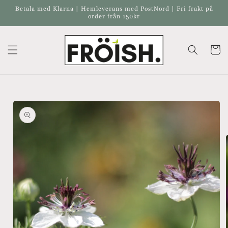
vidare
Betala med Klarna | Hemleverans med PostNord | Fri frakt på
till
order från 150kr
innehåll
Varukor
å vidare till
roduktinformation