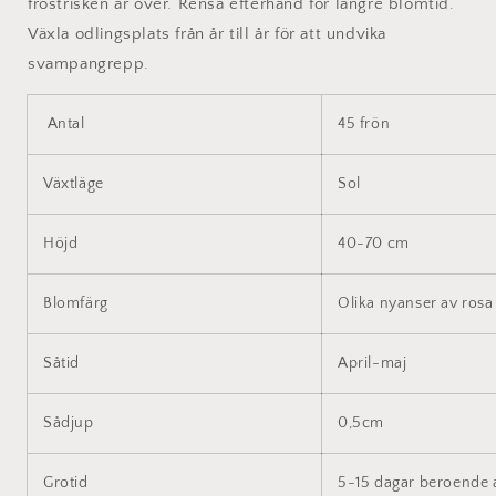
frostrisken är över. Rensa efterhand för längre blomtid.
Växla odlingsplats från år till år för att undvika
svampangrepp.
Antal
45 frön
Växtläge
Sol
Höjd
40-70 cm
Blomfärg
Olika nyanser av r
osa
Såtid
April-maj
Sådjup
0,5cm
Grotid
5-15 dagar beroende 