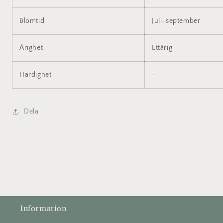
Blomtid
Juli-september
Årighet
Ettårig
Härdighet
-
Dela
Information