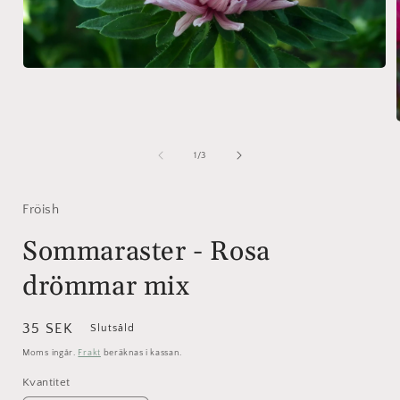
Öppna
mediet
1
i
modalfönster
av
1
/
3
i
Fröish
Sommaraster - Rosa
drömmar mix
Ordinarie
35 SEK
Slutsåld
pris
Moms ingår.
Frakt
beräknas i kassan.
Kvantitet