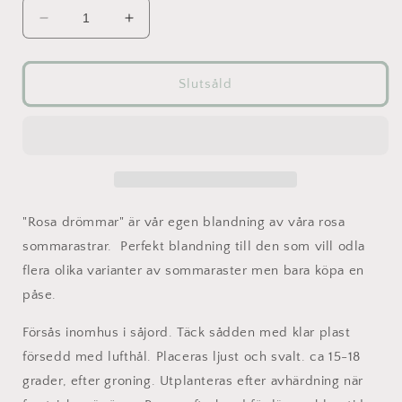
Minska
Öka
kvantitet
kvantitet
för
för
Sommaraster
Sommaraster
Slutsåld
-
-
Rosa
Rosa
drömmar
drömmar
mix
mix
"Rosa drömmar" är vår egen blandning av våra rosa
sommarastrar
.
Perfekt blandning till den som vill odla
flera olika varianter av sommaraster men bara köpa en
påse.
Försås inomhus i såjord. Täck sådden med klar plast
försedd med lufthål. Placeras ljust och svalt. ca 15-18
grader, efter groning. Utplanteras efter avhärdning när