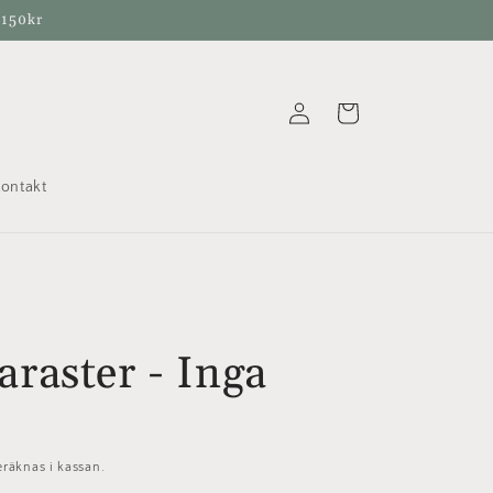
 150kr
Logga
Varukorg
in
ontakt
raster - Inga
räknas i kassan.