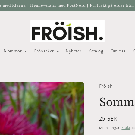
a med Klarna | Hemleverans med PostNord | Fri frakt på order från
Blommor
Grönsaker
Nyheter
Katalog
Om oss
K
Fröish
Somma
Ordinarie
25 SEK
pris
Moms ingår.
Frakt
be