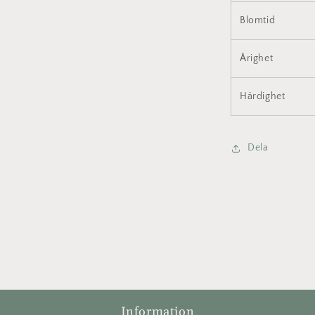
Blomtid
Årighet
Härdighet
Dela
Information