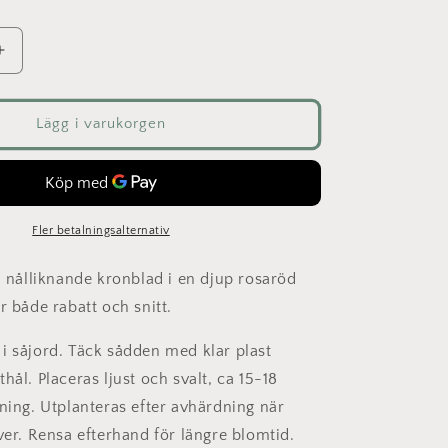
Öka
kvantitet
för
er
Sommaraster
Lägg i varukorgen
-
Inga
Fler betalningsalternativ
, nålliknande kronblad i en djup rosaröd
r både rabatt och snitt.
i såjord. Täck sådden med klar plast
hål. Placeras ljust och svalt, ca 15-18
oning. Utplanteras efter avhärdning när
ver. Rensa efterhand för längre blomtid.