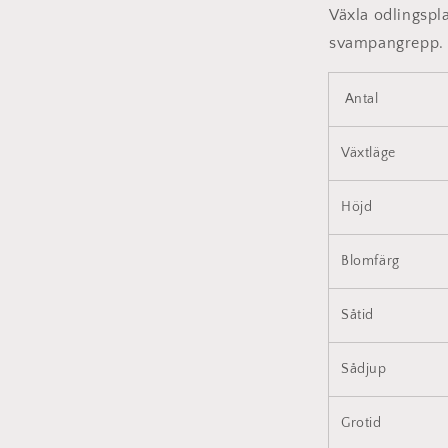
Växla odlingsplat
svampangrepp.
Antal
Växtläge
Höjd
Blomfärg
Såtid
Sådjup
Grotid