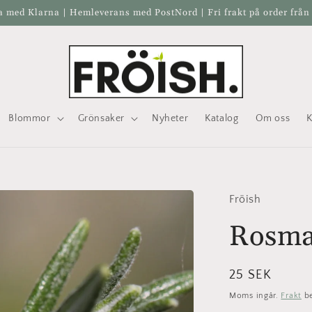
a med Klarna | Hemleverans med PostNord | Fri frakt på order från
Blommor
Grönsaker
Nyheter
Katalog
Om oss
K
Fröish
Rosma
Ordinarie
25 SEK
pris
Moms ingår.
Frakt
be