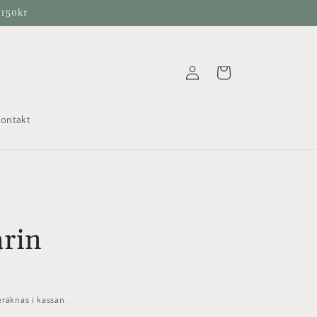
 150kr
Logga
Varukorg
in
ontakt
rin
räknas i kassan.