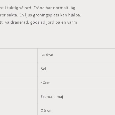
est i fuktig såjord. Fröna har normalt låg
or sakta. En ljus groningsplats kan hjälpa.
ätt, väldränerad, gödslad jord på en varm
30 frön
Sol
40cm
Februari–maj
0,5
cm