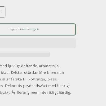
Öka
kvantitet
för
Rosmarin
Lägg i varukorgen
 med ljuvligt doftande, aromatiska,
e blad. Kvistar skördas före blom och
ller färska till kötträtter, pizza,
.m. Dekorativ prydnadsväxt med buskigt
ukväxt. Är flerårig men inte riktigt härdig.