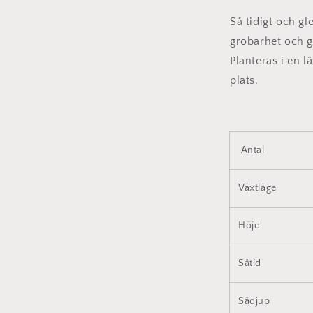
Så tidigt och gl
grobarhet och gr
Planteras i en l
plats.
Antal
Växtläge
Höjd
Såtid
Sådjup