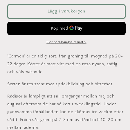
för
för
Rädisa
Rädisa
Lägg i varukorgen
-
-
Carmen
Carmen
Fler betalningsalternativ
'Carmen' är en tidig sort, från groning till mognad på 20-
22 dagar.
Köttet
är matt vitt med en rosa nyans, saftig
och välsmakande.
Sorten är resistent mot sprickbildning och bitterhet.
Rädisor är lämpligt att så i omgångar mellan maj och
augusti eftersom de har så kort utvecklingstid. Under
gynnsamma förhållanden kan de skördas tre veckor efter
sådd. Fröna sås grunt på 2-3 cm avstånd och 10-20 cm
mellan raderna.