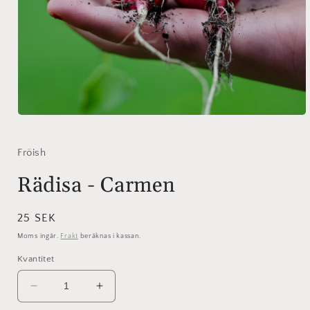
Öppna
mediet
1
i
Fröish
modalfönster
Rädisa - Carmen
Ordinarie
25 SEK
pris
Moms ingår.
Frakt
beräknas i kassan.
Kvantitet
Minska
Öka
kvantitet
kvantitet