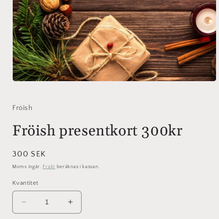
Öppna
mediet
1
i
Fröish
modalfönster
Fröish presentkort 300kr
Ordinarie
300 SEK
pris
Moms ingår.
Frakt
beräknas i kassan.
Kvantitet
Minska
Öka
kvantitet
kvantitet