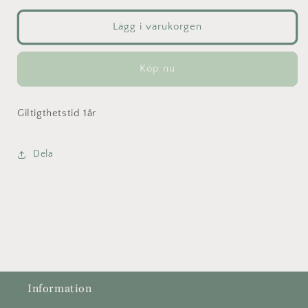
för
för
Fröish
Fröish
Lägg i varukorgen
presentkort
presentkort
300kr
300kr
Köp nu
Giltigthetstid 1år
Dela
Information