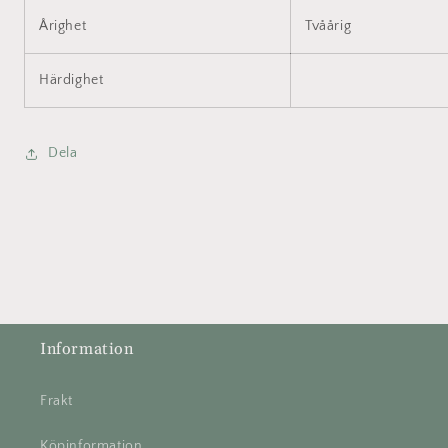
Årighet
Tvåårig
Härdighet
Dela
Information
Frakt
Köpinformation