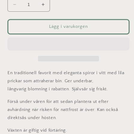
Minska
Öka
kvantitet
kvantitet
för
för
Fingerborgsblomma
Fingerborgsblomma
Lägg i varukorgen
-
-
Vit
Vit
En traditionell favorit med eleganta spiror i vitt med lila
prickar som attraherar bin. Ger underbar,
långvarig blomning i rabatten. Självsår sig friskt.
Förså under våren för att sedan plantera ut efter
avhärdning när risken för nattfrost är över. Kan också
direktsås under hösten.
Växten är giftig vid förtäring.