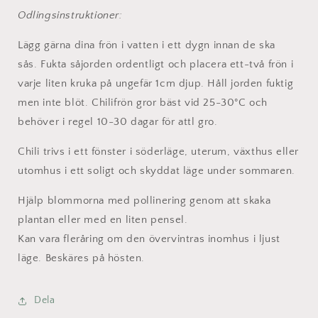
Odlingsinstruktioner:
Lägg gärna dina frön i vatten i ett dygn innan de ska
sås.
Fukta såjorden ordentligt och placera ett-två frön i
varje liten kruka på ungefär 1cm djup. Håll jorden fuktig
men inte blöt. Chilifrön gror bäst vid 25-30°C och
behöver i regel 10-30 dagar för attl gro.
Chili trivs i ett fönster i söderläge, uterum, växthus eller
utomhus i ett soligt och skyddat läge under sommaren.
Hjälp blommorna med pollinering genom att skaka
plantan eller med en liten pensel.
Kan vara fleråring om den övervintras inomhus i ljust
läge. Beskäres på hösten.
Dela