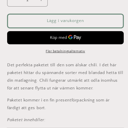
Minska
Öka
kvantitet
kvantitet
för
för
Chili
Chili
Lägg i varukorgen
-
-
presentpaket
presentpaket
Fler betalningsalternativ
Det perfekta paketet till den som älskar chili. I det här
paketet hittar du spännande sorter med blandad hetta till
din matlagning. Chili fungerar utmärkt att odla inomhus
för att senare flytta ut när värmen kommer.
Paketet kommer i en fin presentförpackning som är
färdigt att ges bort.
Paketet innehåller: