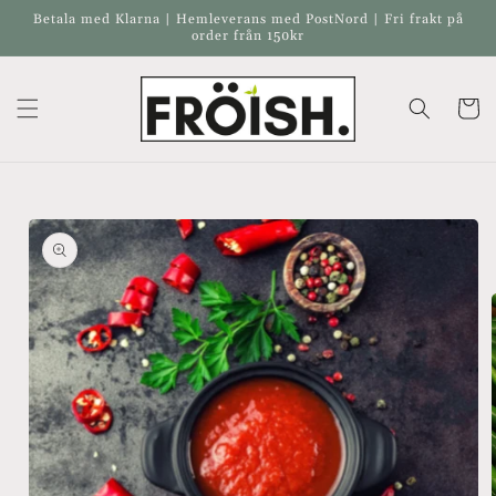
vidare
Betala med Klarna | Hemleverans med PostNord | Fri frakt på
till
order från 150kr
innehåll
Varukor
å vidare till
roduktinformation