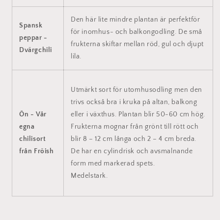
Den här lite mindre plantan är perfektför
Spansk
för inomhus- och balkongodling. De små
peppar -
frukterna skiftar mellan röd, gul och djupt
Dvärgchili
lila.
Utmärkt sort för utomhusodling men den
trivs också bra i kruka på altan, balkong
Ön - Vår
eller i växthus. Plantan blir 50-60 cm hög.
egna
Frukterna mognar från grönt till rött och
chilisort
blir 8 – 12 cm långa och 2 – 4 cm breda.
från Fröish
De har en cylindrisk och avsmalnande
form med markerad spets.
Medelstark.