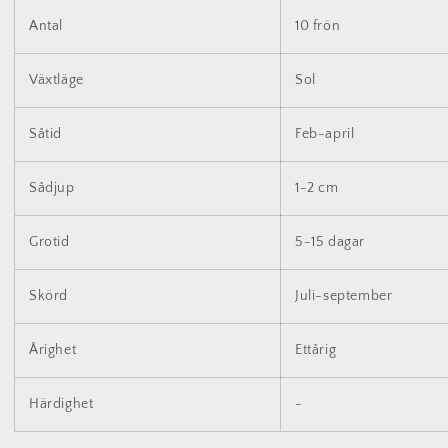
Antal
10 frön
Växtläge
Sol
Såtid
Feb-april
Sådjup
1-2 cm
Grotid
5-15 dagar
Skörd
Juli-september
Årighet
Ettårig
Härdighet
-